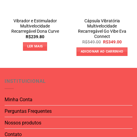
Vibrador e Estimulador
Cápsula Vibratória
Multivelocidade
Multivelocidade
Recarregável Dona Curve
Recarregável Go Vibe Eva
Connect
R$
239.80
O
O
R$
549.00
R$
349.00
preço
preço
LER MAIS
original
atual
ADICIONAR AO CARRINHO
era:
é:
R$549.00.
R$349.0
INSTITUICIONAL
Minha Conta
Perguntas Frequentes
Nossos produtos
Contato