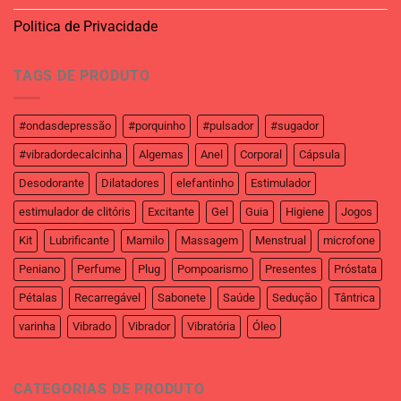
Politica de Privacidade
TAGS DE PRODUTO
#ondasdepressão
#porquinho
#pulsador
#sugador
#vibradordecalcinha
Algemas
Anel
Corporal
Cápsula
Desodorante
Dilatadores
elefantinho
Estimulador
estimulador de clitóris
Excitante
Gel
Guia
Higiene
Jogos
Kit
Lubrificante
Mamilo
Massagem
Menstrual
microfone
Peniano
Perfume
Plug
Pompoarismo
Presentes
Próstata
Pétalas
Recarregável
Sabonete
Saúde
Sedução
Tântrica
varinha
Vibrado
Vibrador
Vibratória
Óleo
CATEGORIAS DE PRODUTO