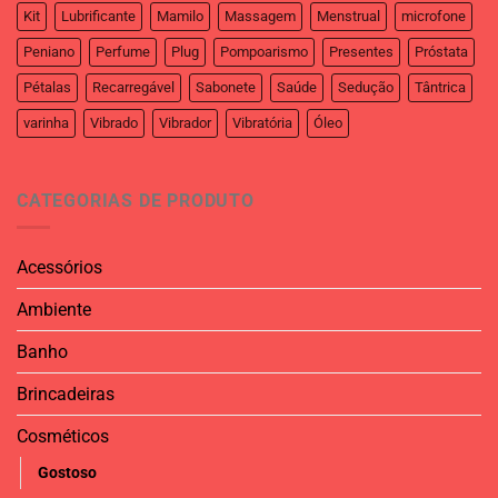
Kit
Lubrificante
Mamilo
Massagem
Menstrual
microfone
Peniano
Perfume
Plug
Pompoarismo
Presentes
Próstata
Pétalas
Recarregável
Sabonete
Saúde
Sedução
Tântrica
varinha
Vibrado
Vibrador
Vibratória
Óleo
CATEGORIAS DE PRODUTO
Acessórios
Ambiente
Banho
Brincadeiras
Cosméticos
Gostoso