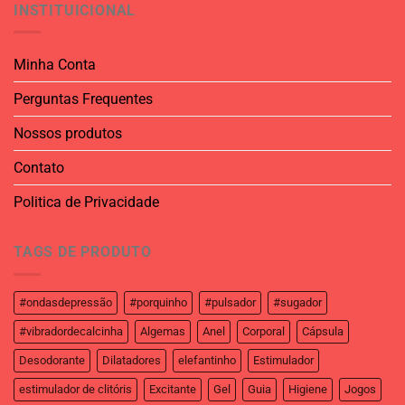
INSTITUICIONAL
Minha Conta
Perguntas Frequentes
Nossos produtos
Contato
Politica de Privacidade
TAGS DE PRODUTO
#ondasdepressão
#porquinho
#pulsador
#sugador
#vibradordecalcinha
Algemas
Anel
Corporal
Cápsula
Desodorante
Dilatadores
elefantinho
Estimulador
estimulador de clitóris
Excitante
Gel
Guia
Higiene
Jogos