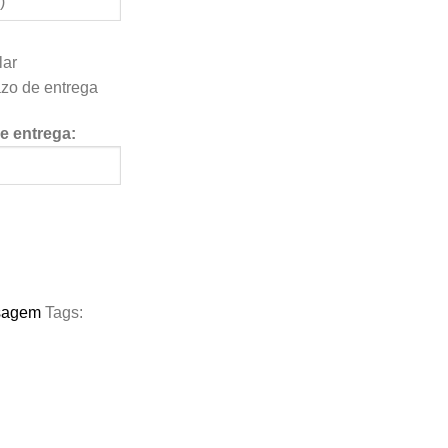
lar
azo de entrega
de entrega:
sagem
Tags: