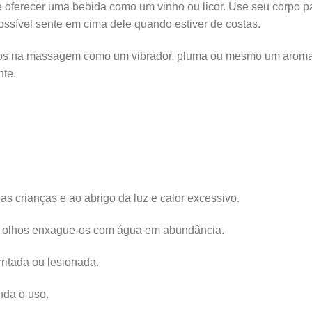
 oferecer uma bebida como um vinho ou licor. Use seu corpo 
ossível sente em cima dele quando estiver de costas.
os na massagem como um vibrador, pluma ou mesmo um aromat
nte.
s crianças e ao abrigo da luz e calor excessivo.
s olhos enxague-os com água em abundância.
rritada ou lesionada.
nda o uso.