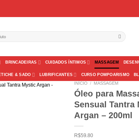
BRINCADEIRAS
CUIDADOS ÍNTIMOS
MASSAGEM
DESEN
ETICHE & SADO
LUBRIFICANTES
CURSO POMPOARISMO
B
INÍCIO
/
MASSAGEM
Óleo para Mas
Sensual Tantra 
Argan – 200ml
R$
59.80