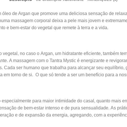
em óleo de Argan que promove uma deliciosa sensação de relax
numa massagem corporal deixa a pele mais jovem e extremamen
nto e bem-estar do vegetal que remete à terra e a vida.
 vegetal, no caso o Argan, um hidratante eficiente, também tem
izante. A massagem com o Tantra Mystic é energizante e revigor
s. Cada ser humano que trabalha para alcançar seu equilíbrio, 
a em torno de si. O que só tende a ser um benefício para a nos
o especialmente para maior intimidade do casal, quanto mais en
nsação de bem-estar intenso e de pura sensualidade. As prátic
beração e de expansão da energia, agregando, com a experiênc