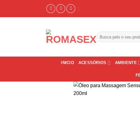
Skip
to
content
Pesquisar
por:
INICIO
ACESSÓRIOS
AMBIENTE
F