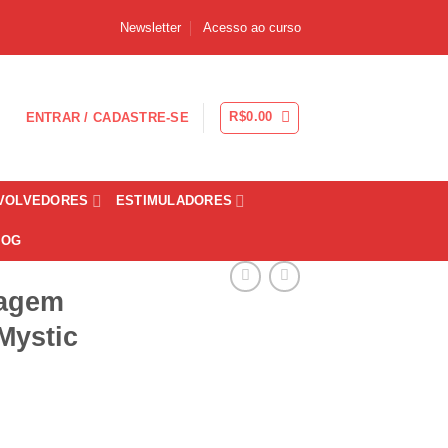
Newsletter
Acesso ao curso
R$
0.00
ENTRAR / CADASTRE-SE
VOLVEDORES
ESTIMULADORES
LOG
sagem
Mystic