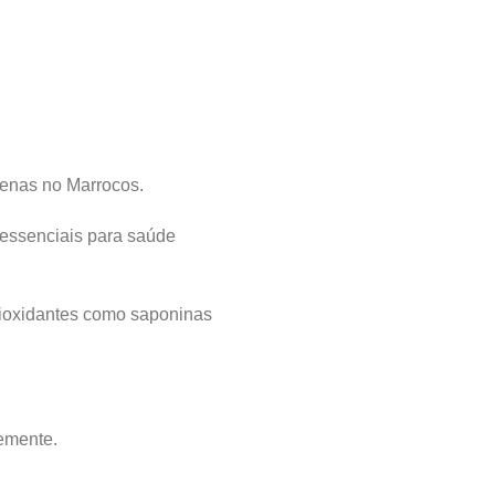
penas no Marrocos.
 essenciais para saúde
ntioxidantes como saponinas
emente.