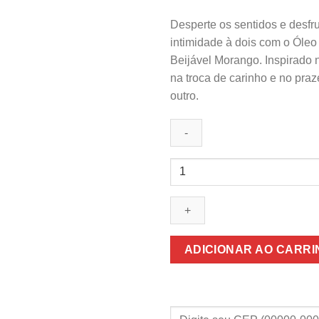
Desperte os sentidos e desf
intimidade à dois com o Óle
Beijável Morango. Inspirado n
na troca de carinho e no praz
outro.
Óleo
para
Massagem
Sensual
Tantra
Mystic
ADICIONAR AO CARR
Argan
-
200ml
quantidade