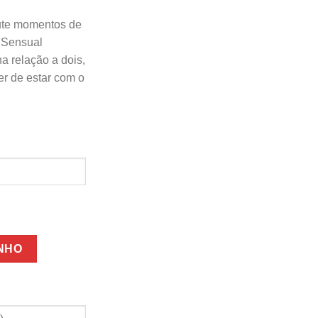
rute momentos de
o Sensual
a relação a dois,
er de estar com o
INHO